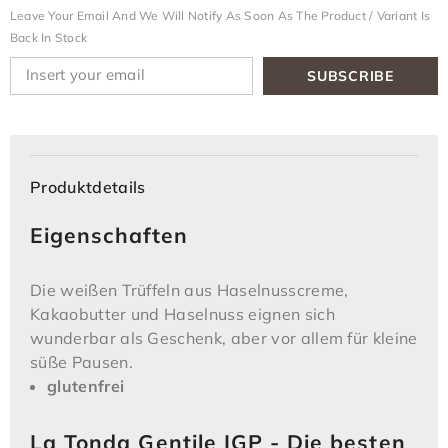
Leave Your Email And We Will Notify As Soon As The Product / Variant Is
Back In Stock
SUBSCRIBE
Produktdetails
Eigenschaften
Die weißen Trüffeln aus Haselnusscreme,
Kakaobutter und Haselnuss eignen sich
wunderbar als Geschenk, aber vor allem für kleine
süße Pausen.
glutenfrei
La Tonda Gentile IGP - Die besten