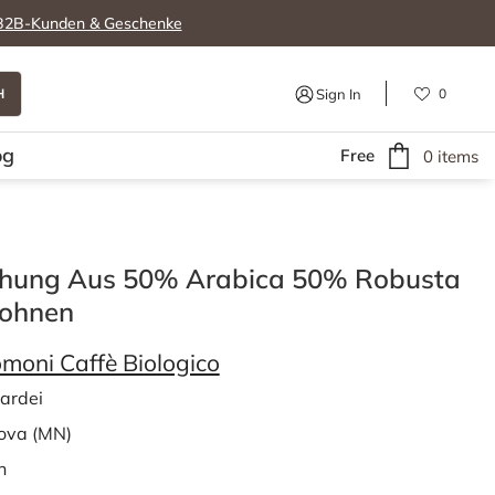
B2B-Kunden & Geschenke
H
Sign In
0
WISH
LISTS
og
Free
0
items
schung Aus 50% Arabica 50% Robusta
Bohnen
moni Caffè Biologico
ardei
va (MN)
n