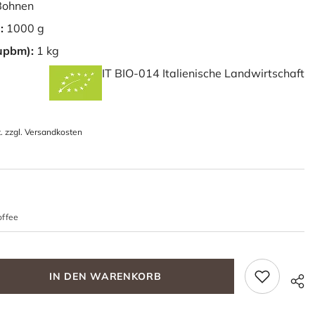
ohnen
:
1000 g
(upbm):
1 kg
IT BIO-014 Italienische Landwirtschaft
. zzgl. Versandkosten
offee
IN DEN WARENKORB