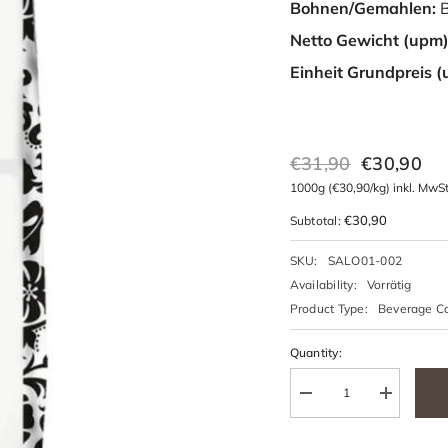
Bohnen/Gemahlen:
B
Netto Gewicht (upm)
Einheit Grundpreis 
€31,90
€30,90
1000g
(€30,90/kg) inkl. MwSt
€30,90
Subtotal:
SKU:
SALO01-002
Availability:
Vorrätig
Product Type:
Beverage C
Quantity: