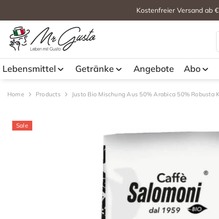
Kostenfreier Versand ab €
Lebensmittel
Getränke
Angebote
Abo
Home
Products
Justo Bio Mischung Aus 50% Arabica 50% Robusta 
Sale