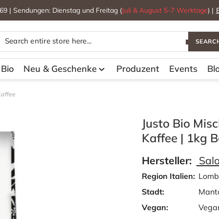
69 | Sendungen: Dienstag und Freitag (
Juli & August 5-7 Werktage
) |
SEARC
Bio
Neu & Geschenke
Produzent
Events
Bl
Kaffee
Justo Bio Mi
Kaffee | 1kg 
Hersteller:
Salo
Region Italien:
Lomb
Stadt:
Manto
Vegan:
Vega