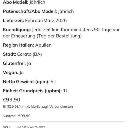
Abo Modell:
Jährlich
Patenschaft/Abo Modell:
Jährlich
Lieferzeit:
Februar/März 2026
Kuendigung:
Jederzeit kündbar mindstens 90 Tage vor
der Erneuerung (Tag der Bestelltung)
Region Italien:
Apulien
Stadt:
Corato (BA)
Glutenfrei:
Ja
Vegan:
Ja
Netto Gewicht (upm):
5 l
Einheit Grundpreis (upbm):
1l
€99,90
5l
(€19,98/lt) inkl. MwSt. zzgl. Versandkosten
€99,90
Subtotal:
SKU:
LUMA01-ABO-002