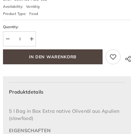
Availability:
Vorrätig
Product Type:
Food
Quantity:
Decrease
Increase
quantity
quantity
for
for
Abo/
Abo/
IN DEN WARENKORB
Patenschaft
Patenschaft
5
5
l
l
Bag
Bag
in
in
Box
Box
Extra
Extra
native
native
Produktdetails
Olivenöl
Olivenöl
aus
aus
Apulien
Apulien
Lamacupa
Lamacupa
5 l Bag in Box Extra native Olivenöl aus Apulien
(slowfood)
EIGENSCHAFTEN